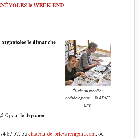
ÉNÉVOLES le WEEK-END
 organisées le dimanche
Étude du mobilier
archéologique – © ADVC
Brie.
,5 € pour le déjeuner
 74 87 57, ou
chateau-de-brie@rempart.com
, ou