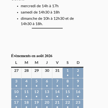
mercredi de 14h à 17h
samedi de 14h30 à 18h
dimanche de 10h à 12h30 et de
14h30 à 18h.
Évènements en août 2026
L
M
M
J
V
S
D
27
28
29
30
31
1
2
●
●
3
4
5
6
7
8
9
●
●
●
●
●
●
●
10
11
12
13
14
15
16
●
●
●
●
●
●
●
17
18
19
20
21
22
23
●
●
●
●
●
●
●