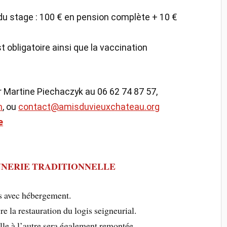
 du stage : 100 € en pension complète + 10 €
t obligatoire ainsi que la vaccination
r Martine Piechaczyk au 06 62 74 87 57,
m
, ou
contact@amisduvieuxchateau.org
e
NNERIE TRADITIONNELLE
ns avec hébergement.
e la restauration du logis seigneurial.
lle à l’autre sera également remontée.