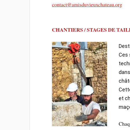
contact@amisduvieuxchateau.org
CHANTIERS / STAGES DE TAIL
Dest
Ces 
techn
dans
chât
Cett
et c
maço
Chaqu